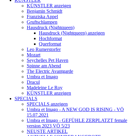
KÜNSTLER
KÜNSTLER anzeigen
Benjamin Schmidt
Franziska Appel
Gruftschlampen
Hausdruck (Nightqueen)
Hausdruck (Nightqueen) anzeigen
Hochformat
Querformat
Leo Rumerstorfer
Mozart
Seychelles Pet Haven
Spinne am Abend
The Electric Avantgarde
Umbra et Imago
Dracul
Madeleine Le Roy
KÜNSTLER anzeigen
SPECIALS
SPECIALS anzeigen
Umbra et Imago - A NEW GOD IS RISING - VÖ
15.07.2021
Umbra et Imago - GEFÜHLE ZERPLATZT female
version 2023 VÖ 5/23
NEUSTE ARTIKEL