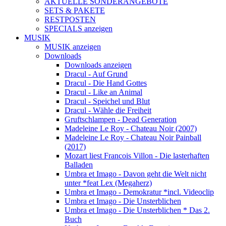
AKTUELLE SONDERANGEBOTE
SETS & PAKETE
RESTPOSTEN
SPECIALS anzeigen
MUSIK
MUSIK anzeigen
Downloads
Downloads anzeigen
Dracul - Auf Grund
Dracul - Die Hand Gottes
Dracul - Like an Animal
Dracul - Speichel und Blut
Dracul - Wähle die Freiheit
Gruftschlampen - Dead Generation
Madeleine Le Roy - Chateau Noir (2007)
Madeleine Le Roy - Chateau Noir Painball
(2017)
Mozart liest Francois Villon - Die lasterhaften
Balladen
Umbra et Imago - Davon geht die Welt nicht
unter *feat Lex (Megaherz)
Umbra et Imago - Demokratur *incl. Videoclip
Umbra et Imago - Die Unsterblichen
Umbra et Imago - Die Unsterblichen * Das 2.
Buch