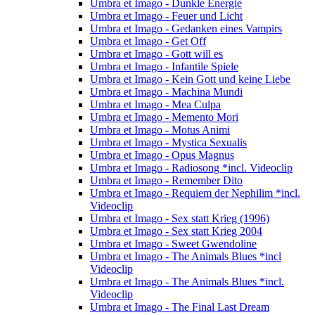
Umbra et Imago - Dunkle Energie
Umbra et Imago - Feuer und Licht
Umbra et Imago - Gedanken eines Vampirs
Umbra et Imago - Get Off
Umbra et Imago - Gott will es
Umbra et Imago - Infantile Spiele
Umbra et Imago - Kein Gott und keine Liebe
Umbra et Imago - Machina Mundi
Umbra et Imago - Mea Culpa
Umbra et Imago - Memento Mori
Umbra et Imago - Motus Animi
Umbra et Imago - Mystica Sexualis
Umbra et Imago - Opus Magnus
Umbra et Imago - Radiosong *incl. Videoclip
Umbra et Imago - Remember Dito
Umbra et Imago - Requiem der Nephilim *incl.
Videoclip
Umbra et Imago - Sex statt Krieg (1996)
Umbra et Imago - Sex statt Krieg 2004
Umbra et Imago - Sweet Gwendoline
Umbra et Imago - The Animals Blues *incl
Videoclip
Umbra et Imago - The Animals Blues *incl.
Videoclip
Umbra et Imago - The Final Last Dream