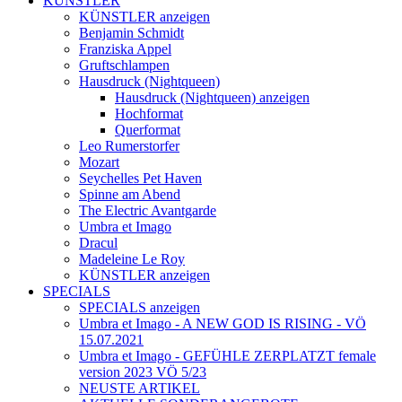
KÜNSTLER
KÜNSTLER anzeigen
Benjamin Schmidt
Franziska Appel
Gruftschlampen
Hausdruck (Nightqueen)
Hausdruck (Nightqueen) anzeigen
Hochformat
Querformat
Leo Rumerstorfer
Mozart
Seychelles Pet Haven
Spinne am Abend
The Electric Avantgarde
Umbra et Imago
Dracul
Madeleine Le Roy
KÜNSTLER anzeigen
SPECIALS
SPECIALS anzeigen
Umbra et Imago - A NEW GOD IS RISING - VÖ
15.07.2021
Umbra et Imago - GEFÜHLE ZERPLATZT female
version 2023 VÖ 5/23
NEUSTE ARTIKEL