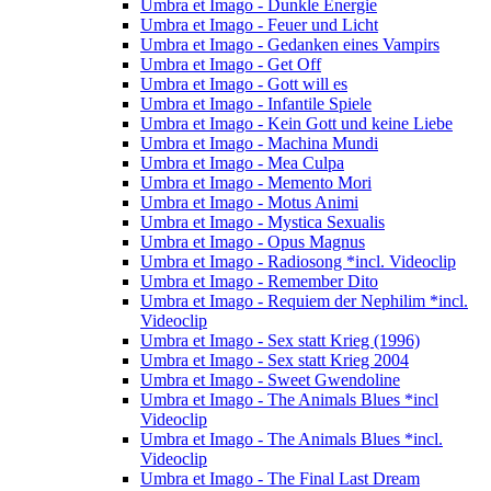
Umbra et Imago - Dunkle Energie
Umbra et Imago - Feuer und Licht
Umbra et Imago - Gedanken eines Vampirs
Umbra et Imago - Get Off
Umbra et Imago - Gott will es
Umbra et Imago - Infantile Spiele
Umbra et Imago - Kein Gott und keine Liebe
Umbra et Imago - Machina Mundi
Umbra et Imago - Mea Culpa
Umbra et Imago - Memento Mori
Umbra et Imago - Motus Animi
Umbra et Imago - Mystica Sexualis
Umbra et Imago - Opus Magnus
Umbra et Imago - Radiosong *incl. Videoclip
Umbra et Imago - Remember Dito
Umbra et Imago - Requiem der Nephilim *incl.
Videoclip
Umbra et Imago - Sex statt Krieg (1996)
Umbra et Imago - Sex statt Krieg 2004
Umbra et Imago - Sweet Gwendoline
Umbra et Imago - The Animals Blues *incl
Videoclip
Umbra et Imago - The Animals Blues *incl.
Videoclip
Umbra et Imago - The Final Last Dream