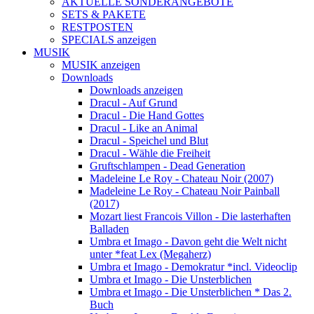
AKTUELLE SONDERANGEBOTE
SETS & PAKETE
RESTPOSTEN
SPECIALS anzeigen
MUSIK
MUSIK anzeigen
Downloads
Downloads anzeigen
Dracul - Auf Grund
Dracul - Die Hand Gottes
Dracul - Like an Animal
Dracul - Speichel und Blut
Dracul - Wähle die Freiheit
Gruftschlampen - Dead Generation
Madeleine Le Roy - Chateau Noir (2007)
Madeleine Le Roy - Chateau Noir Painball
(2017)
Mozart liest Francois Villon - Die lasterhaften
Balladen
Umbra et Imago - Davon geht die Welt nicht
unter *feat Lex (Megaherz)
Umbra et Imago - Demokratur *incl. Videoclip
Umbra et Imago - Die Unsterblichen
Umbra et Imago - Die Unsterblichen * Das 2.
Buch