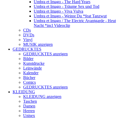
Umbra et Imago - The Hard Years
Umbra et Imago - Träume Sex und Tod
Umbra et Imago - Viva Vulva
Umbra et Imago - Weinst Du *feat Tanzwut
Umbra et Imago / The Electric Avantgarde - Heut
Nacht *incl Videoclip
CDs
DVDs
Vinyl
MUSIK anzeigen
GEDRUCKTES
GEDRUCKTES anzeigen
Bilder
Kunstdrucke
Leinwände
Kalender
Bücher
Comics
GEDRUCKTES anzeigen
KLEIDUNG
KLEIDUNG anzeigen
Taschen
Damen
Herren
Unisex