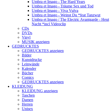
Umbra et Imago - The Hard Years
Umbra et Imago - Träume Sex und Tod
Umbra et Imago - Viva Vulva
Umbra et Imago - Weinst Du *feat Tanzwut
Umbra et Imago / The Electric Avantgarde - Heut
Nacht *incl Videoclip
CDs
DVDs
Vinyl
MUSIK anzeigen
GEDRUCKTES
GEDRUCKTES anzeigen
Bilder
Kunstdrucke
Leinwände
Kalender
Bücher
Comics
GEDRUCKTES anzeigen
KLEIDUNG
KLEIDUNG anzeigen
Taschen
Damen
Herren
Unisex