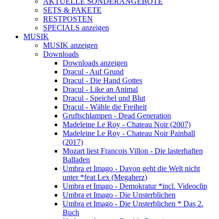
AKTUELLE SONDERANGEBOTE
SETS & PAKETE
RESTPOSTEN
SPECIALS anzeigen
MUSIK
MUSIK anzeigen
Downloads
Downloads anzeigen
Dracul - Auf Grund
Dracul - Die Hand Gottes
Dracul - Like an Animal
Dracul - Speichel und Blut
Dracul - Wähle die Freiheit
Gruftschlampen - Dead Generation
Madeleine Le Roy - Chateau Noir (2007)
Madeleine Le Roy - Chateau Noir Painball
(2017)
Mozart liest Francois Villon - Die lasterhaften
Balladen
Umbra et Imago - Davon geht die Welt nicht
unter *feat Lex (Megaherz)
Umbra et Imago - Demokratur *incl. Videoclip
Umbra et Imago - Die Unsterblichen
Umbra et Imago - Die Unsterblichen * Das 2.
Buch