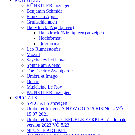
KÜNSTLER
KÜNSTLER anzeigen
Benjamin Schmidt
Franziska Appel
Gruftschlampen
Hausdruck (Nightqueen)
Hausdruck (Nightqueen) anzeigen
Hochformat
Querformat
Leo Rumerstorfer
Mozart
Seychelles Pet Haven
Spinne am Abend
The Electric Avantgarde
Umbra et Imago
Dracul
Madeleine Le Roy
KÜNSTLER anzeigen
SPECIALS
SPECIALS anzeigen
Umbra et Imago - A NEW GOD IS RISING - VÖ
15.07.2021
Umbra et Imago - GEFÜHLE ZERPLATZT female
version 2023 VÖ 5/23
NEUSTE ARTIKEL