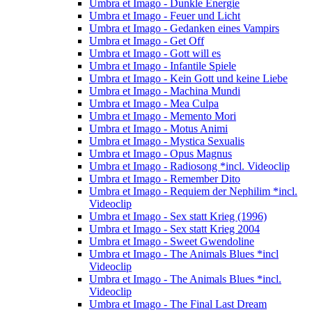
Umbra et Imago - Dunkle Energie
Umbra et Imago - Feuer und Licht
Umbra et Imago - Gedanken eines Vampirs
Umbra et Imago - Get Off
Umbra et Imago - Gott will es
Umbra et Imago - Infantile Spiele
Umbra et Imago - Kein Gott und keine Liebe
Umbra et Imago - Machina Mundi
Umbra et Imago - Mea Culpa
Umbra et Imago - Memento Mori
Umbra et Imago - Motus Animi
Umbra et Imago - Mystica Sexualis
Umbra et Imago - Opus Magnus
Umbra et Imago - Radiosong *incl. Videoclip
Umbra et Imago - Remember Dito
Umbra et Imago - Requiem der Nephilim *incl.
Videoclip
Umbra et Imago - Sex statt Krieg (1996)
Umbra et Imago - Sex statt Krieg 2004
Umbra et Imago - Sweet Gwendoline
Umbra et Imago - The Animals Blues *incl
Videoclip
Umbra et Imago - The Animals Blues *incl.
Videoclip
Umbra et Imago - The Final Last Dream