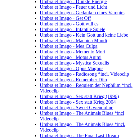
Umbra et Imago - Dunkle Energie
Umbra et Imago - Feuer und Licht
Umbra et Imago - Gedanken eines Vampirs
Umbra et Imago - Get Off
Umbra et Imago - Gott will es
Umbra et Imago - Infantile Spiele
Umbra et Imago - Kein Gott und keine Liebe
Umbra et Imago - Machina Mundi
Umbra et Imago - Mea Culpa
Umbra et Imago - Memento Mori
Umbra et Imago - Motus Animi
Umbra et Imago - Mystica Sexualis
Umbra et Imago - Opus Magnus
Umbra et Imago - Radiosong *incl. Videoclip
Umbra et Imago - Remember Dito
Umbra et Imago - Requiem der Nephilim *incl.
Videoclip
Umbra et Imago - Sex statt Krieg (1996)
Umbra et Imago - Sex statt Krieg 2004
Umbra et Imago - Sweet Gwendoline
Umbra et Imago - The Animals Blues *incl
Videoclip
Umbra et Imago - The Animals Blues *incl.
Videoclip
Umbra et Imago - The Final Last Dream