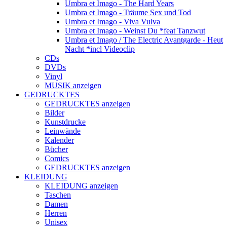
Umbra et Imago - The Hard Years
Umbra et Imago - Träume Sex und Tod
Umbra et Imago - Viva Vulva
Umbra et Imago - Weinst Du *feat Tanzwut
Umbra et Imago / The Electric Avantgarde - Heut
Nacht *incl Videoclip
CDs
DVDs
Vinyl
MUSIK anzeigen
GEDRUCKTES
GEDRUCKTES anzeigen
Bilder
Kunstdrucke
Leinwände
Kalender
Bücher
Comics
GEDRUCKTES anzeigen
KLEIDUNG
KLEIDUNG anzeigen
Taschen
Damen
Herren
Unisex