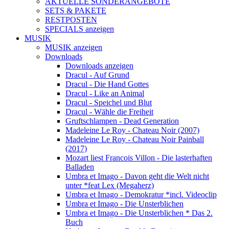
AKTUELLE SONDERANGEBOTE
SETS & PAKETE
RESTPOSTEN
SPECIALS anzeigen
MUSIK
MUSIK anzeigen
Downloads
Downloads anzeigen
Dracul - Auf Grund
Dracul - Die Hand Gottes
Dracul - Like an Animal
Dracul - Speichel und Blut
Dracul - Wähle die Freiheit
Gruftschlampen - Dead Generation
Madeleine Le Roy - Chateau Noir (2007)
Madeleine Le Roy - Chateau Noir Painball
(2017)
Mozart liest Francois Villon - Die lasterhaften
Balladen
Umbra et Imago - Davon geht die Welt nicht
unter *feat Lex (Megaherz)
Umbra et Imago - Demokratur *incl. Videoclip
Umbra et Imago - Die Unsterblichen
Umbra et Imago - Die Unsterblichen * Das 2.
Buch