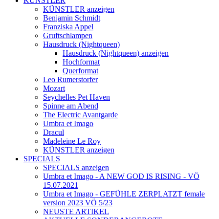
KÜNSTLER
KÜNSTLER anzeigen
Benjamin Schmidt
Franziska Appel
Gruftschlampen
Hausdruck (Nightqueen)
Hausdruck (Nightqueen) anzeigen
Hochformat
Querformat
Leo Rumerstorfer
Mozart
Seychelles Pet Haven
Spinne am Abend
The Electric Avantgarde
Umbra et Imago
Dracul
Madeleine Le Roy
KÜNSTLER anzeigen
SPECIALS
SPECIALS anzeigen
Umbra et Imago - A NEW GOD IS RISING - VÖ
15.07.2021
Umbra et Imago - GEFÜHLE ZERPLATZT female
version 2023 VÖ 5/23
NEUSTE ARTIKEL