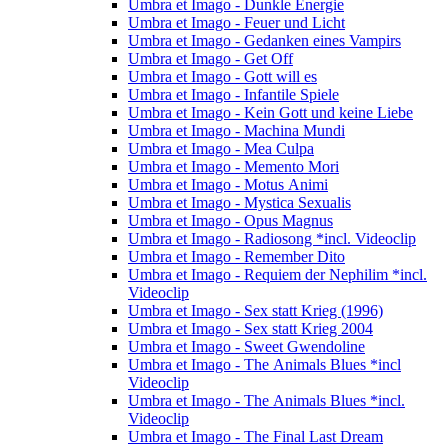
Umbra et Imago - Dunkle Energie
Umbra et Imago - Feuer und Licht
Umbra et Imago - Gedanken eines Vampirs
Umbra et Imago - Get Off
Umbra et Imago - Gott will es
Umbra et Imago - Infantile Spiele
Umbra et Imago - Kein Gott und keine Liebe
Umbra et Imago - Machina Mundi
Umbra et Imago - Mea Culpa
Umbra et Imago - Memento Mori
Umbra et Imago - Motus Animi
Umbra et Imago - Mystica Sexualis
Umbra et Imago - Opus Magnus
Umbra et Imago - Radiosong *incl. Videoclip
Umbra et Imago - Remember Dito
Umbra et Imago - Requiem der Nephilim *incl.
Videoclip
Umbra et Imago - Sex statt Krieg (1996)
Umbra et Imago - Sex statt Krieg 2004
Umbra et Imago - Sweet Gwendoline
Umbra et Imago - The Animals Blues *incl
Videoclip
Umbra et Imago - The Animals Blues *incl.
Videoclip
Umbra et Imago - The Final Last Dream