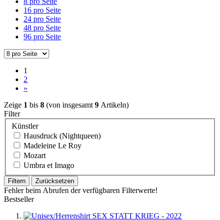
8 pro Seite
16 pro Seite
24 pro Seite
48 pro Seite
96 pro Seite
1
2
»
Zeige
1
bis
8
(von insgesamt
9
Artikeln)
Filter
Künstler
Hausdruck (Nightqueen)
Madeleine Le Roy
Mozart
Umbra et Imago
Filtern
Zurücksetzen
Fehler beim Abrufen der verfügbaren Filterwerte!
Bestseller