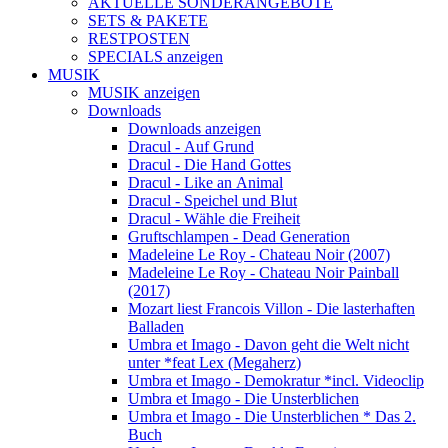
AKTUELLE SONDERANGEBOTE
SETS & PAKETE
RESTPOSTEN
SPECIALS anzeigen
MUSIK
MUSIK anzeigen
Downloads
Downloads anzeigen
Dracul - Auf Grund
Dracul - Die Hand Gottes
Dracul - Like an Animal
Dracul - Speichel und Blut
Dracul - Wähle die Freiheit
Gruftschlampen - Dead Generation
Madeleine Le Roy - Chateau Noir (2007)
Madeleine Le Roy - Chateau Noir Painball
(2017)
Mozart liest Francois Villon - Die lasterhaften
Balladen
Umbra et Imago - Davon geht die Welt nicht
unter *feat Lex (Megaherz)
Umbra et Imago - Demokratur *incl. Videoclip
Umbra et Imago - Die Unsterblichen
Umbra et Imago - Die Unsterblichen * Das 2.
Buch