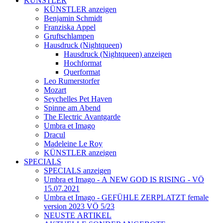
KÜNSTLER
KÜNSTLER anzeigen
Benjamin Schmidt
Franziska Appel
Gruftschlampen
Hausdruck (Nightqueen)
Hausdruck (Nightqueen) anzeigen
Hochformat
Querformat
Leo Rumerstorfer
Mozart
Seychelles Pet Haven
Spinne am Abend
The Electric Avantgarde
Umbra et Imago
Dracul
Madeleine Le Roy
KÜNSTLER anzeigen
SPECIALS
SPECIALS anzeigen
Umbra et Imago - A NEW GOD IS RISING - VÖ
15.07.2021
Umbra et Imago - GEFÜHLE ZERPLATZT female
version 2023 VÖ 5/23
NEUSTE ARTIKEL