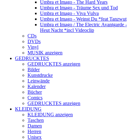
Umbra et Imago - The Hard Years
Umbra et Imago - Träume Sex und Tod
Umbra et Imago - Viva Vulva
Umbra et Imago - Weinst Du *feat Tanzwut
Umbra et Imago / The Electric Avantgarde -
Heut Nacht *incl Videoclip
CDs
DVDs
Vinyl
MUSIK anzeigen
GEDRUCKTES
GEDRUCKTES anzeigen
Bilder
Kunstdrucke
Leinwände
Kalender
Bücher
Comics
GEDRUCKTES anzeigen
KLEIDUNG
KLEIDUNG anzeigen
Taschen
Damen
Herren
Unisex