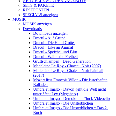
AKTUELLE SONDERANGEBOTE
SETS & PAKETE
RESTPOSTEN
SPECIALS anzeigen
MUSIK
MUSIK anzeigen
Downloads
Downloads anzeigen
Dracul - Auf Grund
Dracul - Die Hand Gottes
Dracul - Like an Animal
Dracul - Speichel und Blut
Dracul - Wähle die Freiheit
Gruftschlampen - Dead Generation
Madeleine Le Roy - Chateau Noir (2007)
Madeleine Le Roy - Chateau Noir Painball
(2017)
Mozart liest Francois Villon - Die lasterhaften
Balladen
Umbra et Imago - Davon geht die Welt nicht
unter *feat Lex (Megaherz)
Umbra et Imago - Demokratur *incl. Videoclip
Umbra et Imago - Die Unsterblichen
Umbra et Imago - Die Unsterblichen * Das 2.
Buch