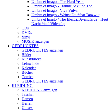
Umbra et Imago - The Hard Years
Umbra et Imago - Träume Sex und Tod
Umbra et Imago - Viva Vulva
Umbra et Imago - Weinst Du *feat Tanzwut
Umbra et Imago / The Electric Avantgarde - Heut
Nacht *incl Videoclip
CDs
DVDs
Vinyl
MUSIK anzeigen
GEDRUCKTES
GEDRUCKTES anzeigen
Bilder
Kunstdrucke
Leinwände
Kalender
Bücher
Comics
GEDRUCKTES anzeigen
KLEIDUNG
KLEIDUNG anzeigen
Taschen
Damen
Herren
Unisex