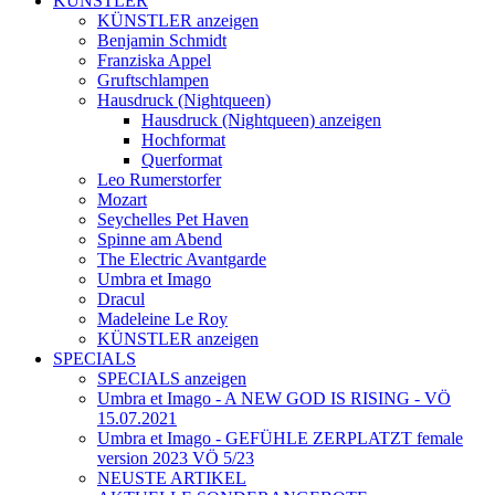
KÜNSTLER
KÜNSTLER anzeigen
Benjamin Schmidt
Franziska Appel
Gruftschlampen
Hausdruck (Nightqueen)
Hausdruck (Nightqueen) anzeigen
Hochformat
Querformat
Leo Rumerstorfer
Mozart
Seychelles Pet Haven
Spinne am Abend
The Electric Avantgarde
Umbra et Imago
Dracul
Madeleine Le Roy
KÜNSTLER anzeigen
SPECIALS
SPECIALS anzeigen
Umbra et Imago - A NEW GOD IS RISING - VÖ
15.07.2021
Umbra et Imago - GEFÜHLE ZERPLATZT female
version 2023 VÖ 5/23
NEUSTE ARTIKEL