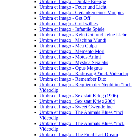
Umbra et Imago - Dunkle Energie
Umbra et Imago - Feuer und Licht
Umbra et Imago - Gedanken eines Vampirs
Umbra et Imago - Get Off
Umbra et Imago - Gott will es
Umbra et Imago - Infantile Spiele
Umbra et Imago - Kein Gott und keine Liebe
Umbra et Imago - Machina Mundi
Umbra et Imago - Mea Culpa
Umbra et Imago - Memento Mori
Umbra et Imago - Motus Animi
Umbra et Imago - Mystica Sexualis
Umbra et Imago - Opus Magnus
Umbra et Imago - Radiosong *incl. Videoclip
Umbra et Imago - Remember Dito
Umbra et Imago - Requiem der Nephilim *incl.
Videoclip
Umbra et Imago - Sex statt Krieg (1996)
Umbra et Imago - Sex statt Krieg 2004
Umbra et Imago - Sweet Gwendoline
Umbra et Imago - The Animals Blues *incl
Videoclip
Umbra et Imago - The Animals Blues *incl.
Videoclip
Umbra et Imago - The Final Last Dream