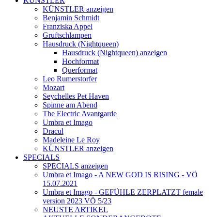
KÜNSTLER
KÜNSTLER anzeigen
Benjamin Schmidt
Franziska Appel
Gruftschlampen
Hausdruck (Nightqueen)
Hausdruck (Nightqueen) anzeigen
Hochformat
Querformat
Leo Rumerstorfer
Mozart
Seychelles Pet Haven
Spinne am Abend
The Electric Avantgarde
Umbra et Imago
Dracul
Madeleine Le Roy
KÜNSTLER anzeigen
SPECIALS
SPECIALS anzeigen
Umbra et Imago - A NEW GOD IS RISING - VÖ
15.07.2021
Umbra et Imago - GEFÜHLE ZERPLATZT female
version 2023 VÖ 5/23
NEUSTE ARTIKEL