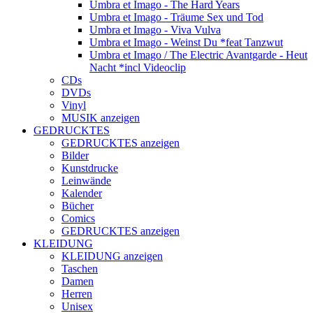
Umbra et Imago - The Hard Years
Umbra et Imago - Träume Sex und Tod
Umbra et Imago - Viva Vulva
Umbra et Imago - Weinst Du *feat Tanzwut
Umbra et Imago / The Electric Avantgarde - Heut
Nacht *incl Videoclip
CDs
DVDs
Vinyl
MUSIK anzeigen
GEDRUCKTES
GEDRUCKTES anzeigen
Bilder
Kunstdrucke
Leinwände
Kalender
Bücher
Comics
GEDRUCKTES anzeigen
KLEIDUNG
KLEIDUNG anzeigen
Taschen
Damen
Herren
Unisex