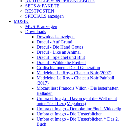
AKTUELLE SONDERANGEBOTE
SETS & PAKETE
RESTPOSTEN
SPECIALS anzeigen
MUSIK
MUSIK anzeigen
Downloads
Downloads anzeigen
Dracul - Auf Grund
Dracul - Die Hand Gottes
Dracul - Like an Animal
Dracul - Speichel und Blut
Dracul - Wähle die Freiheit
Gruftschlampen - Dead Generation
Madeleine Le Roy - Chateau Noir (2007)
Madeleine Le Roy - Chateau Noir Painball
(2017)
Mozart liest Francois Villon - Die lasterhaften
Balladen
Umbra et Imago - Davon geht die Welt nicht
unter *feat Lex (Megaherz)
Umbra et Imago - Demokratur *incl. Videoclip
Umbra et Imago - Die Unsterblichen
Umbra et Imago - Die Unsterblichen * Das 2.
Buch