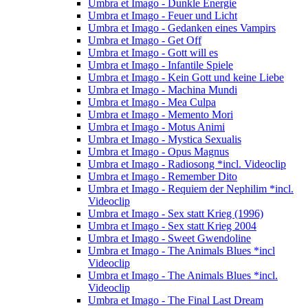
Umbra et Imago - Dunkle Energie
Umbra et Imago - Feuer und Licht
Umbra et Imago - Gedanken eines Vampirs
Umbra et Imago - Get Off
Umbra et Imago - Gott will es
Umbra et Imago - Infantile Spiele
Umbra et Imago - Kein Gott und keine Liebe
Umbra et Imago - Machina Mundi
Umbra et Imago - Mea Culpa
Umbra et Imago - Memento Mori
Umbra et Imago - Motus Animi
Umbra et Imago - Mystica Sexualis
Umbra et Imago - Opus Magnus
Umbra et Imago - Radiosong *incl. Videoclip
Umbra et Imago - Remember Dito
Umbra et Imago - Requiem der Nephilim *incl.
Videoclip
Umbra et Imago - Sex statt Krieg (1996)
Umbra et Imago - Sex statt Krieg 2004
Umbra et Imago - Sweet Gwendoline
Umbra et Imago - The Animals Blues *incl
Videoclip
Umbra et Imago - The Animals Blues *incl.
Videoclip
Umbra et Imago - The Final Last Dream