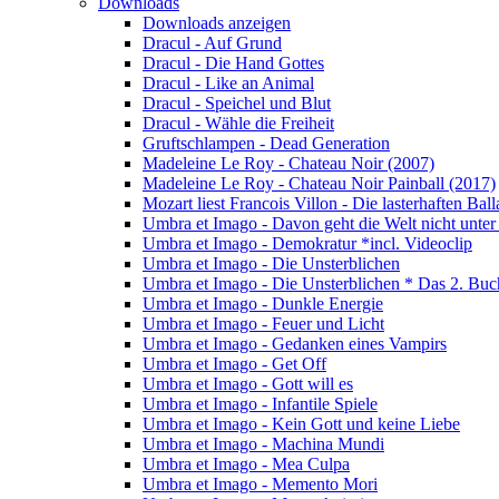
Downloads
Downloads anzeigen
Dracul - Auf Grund
Dracul - Die Hand Gottes
Dracul - Like an Animal
Dracul - Speichel und Blut
Dracul - Wähle die Freiheit
Gruftschlampen - Dead Generation
Madeleine Le Roy - Chateau Noir (2007)
Madeleine Le Roy - Chateau Noir Painball (2017)
Mozart liest Francois Villon - Die lasterhaften Bal
Umbra et Imago - Davon geht die Welt nicht unter
Umbra et Imago - Demokratur *incl. Videoclip
Umbra et Imago - Die Unsterblichen
Umbra et Imago - Die Unsterblichen * Das 2. Buc
Umbra et Imago - Dunkle Energie
Umbra et Imago - Feuer und Licht
Umbra et Imago - Gedanken eines Vampirs
Umbra et Imago - Get Off
Umbra et Imago - Gott will es
Umbra et Imago - Infantile Spiele
Umbra et Imago - Kein Gott und keine Liebe
Umbra et Imago - Machina Mundi
Umbra et Imago - Mea Culpa
Umbra et Imago - Memento Mori