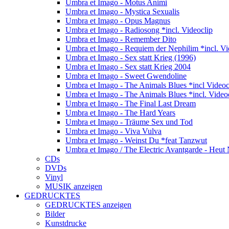
Umbra et Imago - Motus Animi
Umbra et Imago - Mystica Sexualis
Umbra et Imago - Opus Magnus
Umbra et Imago - Radiosong *incl. Videoclip
Umbra et Imago - Remember Dito
Umbra et Imago - Requiem der Nephilim *incl. Vi
Umbra et Imago - Sex statt Krieg (1996)
Umbra et Imago - Sex statt Krieg 2004
Umbra et Imago - Sweet Gwendoline
Umbra et Imago - The Animals Blues *incl Videoc
Umbra et Imago - The Animals Blues *incl. Video
Umbra et Imago - The Final Last Dream
Umbra et Imago - The Hard Years
Umbra et Imago - Träume Sex und Tod
Umbra et Imago - Viva Vulva
Umbra et Imago - Weinst Du *feat Tanzwut
Umbra et Imago / The Electric Avantgarde - Heut 
CDs
DVDs
Vinyl
MUSIK anzeigen
GEDRUCKTES
GEDRUCKTES anzeigen
Bilder
Kunstdrucke