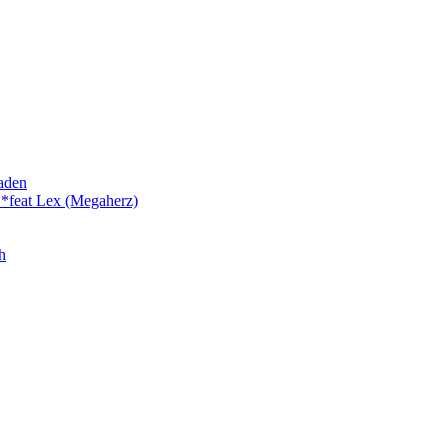
laden
 *feat Lex (Megaherz)
h