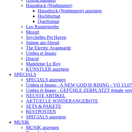
Gruftschlampen
Hausdruck (Nightqueen)
Hausdruck (Nightqueen) anzeigen
Hochformat
Querformat
Leo Rumerstorfer
Mozart
Seychelles Pet Haven
Spinne am Abend
The Electric Avantgarde
Umbra et Imago
Dracul
Madeleine Le Roy
KÜNSTLER anzeigen
SPECIALS
SPECIALS anzeigen
Umbra et Imago - A NEW GOD IS RISING - VÖ 15.07
Umbra et Imago - GEFÜHLE ZERPLATZT female vers
NEUSTE ARTIKEL
AKTUELLE SONDERANGEBOTE
SETS & PAKETE
RESTPOSTEN
SPECIALS anzeigen
MUSIK
MUSIK anzeigen