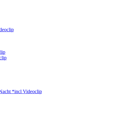
deoclip
lip
clip
Nacht *incl Videoclip