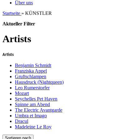
Über uns
Startseite
»
KÜNSTLER
Aktueller Filter
Artists
Artists
Benjamin Schmidt
Franziska Appel
Gruftschlampen
Hausdruck (Nightqueen)
Leo Rumerstorfer
Mozart
Seychelles Pet Haven
Spinne am Abend
The Electric Avantgarde
Umbra et Imago
Dracul
Madeleine Le Roy
Sortieren nach