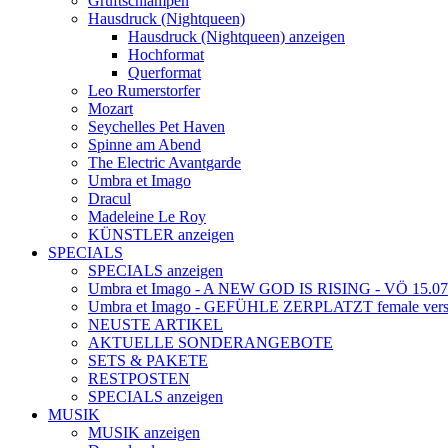
Gruftschlampen
Hausdruck (Nightqueen)
Hausdruck (Nightqueen) anzeigen
Hochformat
Querformat
Leo Rumerstorfer
Mozart
Seychelles Pet Haven
Spinne am Abend
The Electric Avantgarde
Umbra et Imago
Dracul
Madeleine Le Roy
KÜNSTLER anzeigen
SPECIALS
SPECIALS anzeigen
Umbra et Imago - A NEW GOD IS RISING - VÖ 15.07
Umbra et Imago - GEFÜHLE ZERPLATZT female vers
NEUSTE ARTIKEL
AKTUELLE SONDERANGEBOTE
SETS & PAKETE
RESTPOSTEN
SPECIALS anzeigen
MUSIK
MUSIK anzeigen