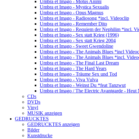
Umbra et Imago - Motus Animi
Umbra et Imago - Mystica Sexualis
Umbra et Imago - Opus Magnus
Umbra et Imago - Radiosong *incl. Videoclip
Umbra et Imago - Remember Dito
Umbra et Imago - Requiem der Nephilim *incl. Vi
Umbra et Imago - Sex statt Krieg (1996)
Umbra et Imago - Sex statt Krieg 2004
Umbra et Imago - Sweet Gwendoline
Umbra et Imago - The Animals Blues *incl Videoc
Umbra et Imago - The Animals Blues *incl. Video
Umbra et Imago - The Final Last Dream
Umbra et Imago - The Hard Years
Umbra et Imago - Träume Sex und Tod
Umbra et Imago - Viva Vulva
Umbra et Imago - Weinst Du *feat Tanzwut
Umbra et Imago / The Electric Avantgarde - Heut 
CDs
DVDs
Vinyl
MUSIK anzeigen
GEDRUCKTES
GEDRUCKTES anzeigen
Bilder
Kunstdrucke