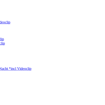
deoclip
lip
clip
Nacht *incl Videoclip