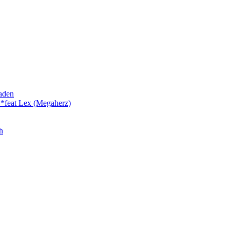
laden
 *feat Lex (Megaherz)
h