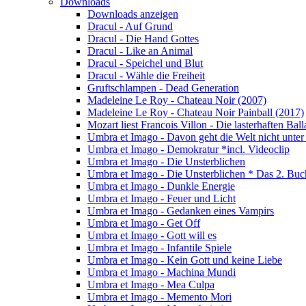
Downloads
Downloads anzeigen
Dracul - Auf Grund
Dracul - Die Hand Gottes
Dracul - Like an Animal
Dracul - Speichel und Blut
Dracul - Wähle die Freiheit
Gruftschlampen - Dead Generation
Madeleine Le Roy - Chateau Noir (2007)
Madeleine Le Roy - Chateau Noir Painball (2017)
Mozart liest Francois Villon - Die lasterhaften Bal
Umbra et Imago - Davon geht die Welt nicht unter
Umbra et Imago - Demokratur *incl. Videoclip
Umbra et Imago - Die Unsterblichen
Umbra et Imago - Die Unsterblichen * Das 2. Buc
Umbra et Imago - Dunkle Energie
Umbra et Imago - Feuer und Licht
Umbra et Imago - Gedanken eines Vampirs
Umbra et Imago - Get Off
Umbra et Imago - Gott will es
Umbra et Imago - Infantile Spiele
Umbra et Imago - Kein Gott und keine Liebe
Umbra et Imago - Machina Mundi
Umbra et Imago - Mea Culpa
Umbra et Imago - Memento Mori