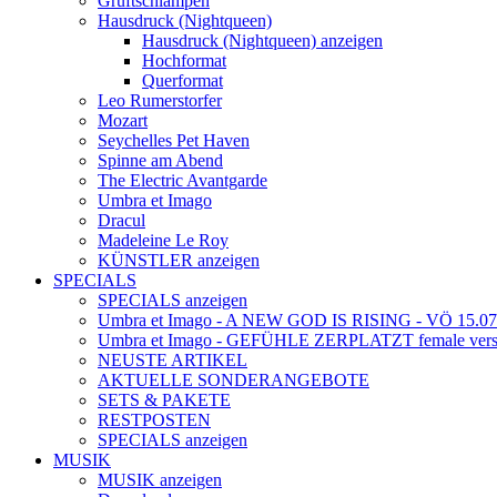
Gruftschlampen
Hausdruck (Nightqueen)
Hausdruck (Nightqueen) anzeigen
Hochformat
Querformat
Leo Rumerstorfer
Mozart
Seychelles Pet Haven
Spinne am Abend
The Electric Avantgarde
Umbra et Imago
Dracul
Madeleine Le Roy
KÜNSTLER anzeigen
SPECIALS
SPECIALS anzeigen
Umbra et Imago - A NEW GOD IS RISING - VÖ 15.07
Umbra et Imago - GEFÜHLE ZERPLATZT female vers
NEUSTE ARTIKEL
AKTUELLE SONDERANGEBOTE
SETS & PAKETE
RESTPOSTEN
SPECIALS anzeigen
MUSIK
MUSIK anzeigen