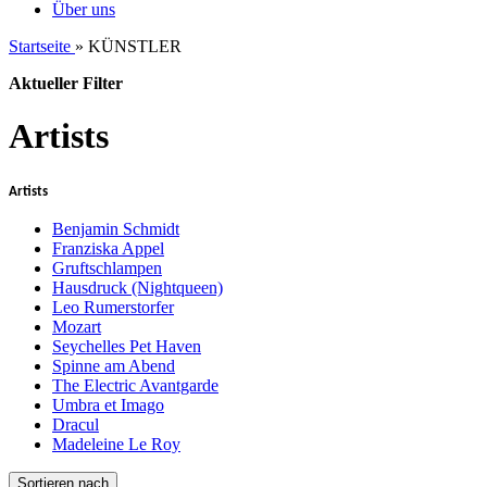
Über uns
Startseite
»
KÜNSTLER
Aktueller Filter
Artists
Artists
Benjamin Schmidt
Franziska Appel
Gruftschlampen
Hausdruck (Nightqueen)
Leo Rumerstorfer
Mozart
Seychelles Pet Haven
Spinne am Abend
The Electric Avantgarde
Umbra et Imago
Dracul
Madeleine Le Roy
Sortieren nach