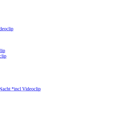
deoclip
lip
clip
Nacht *incl Videoclip