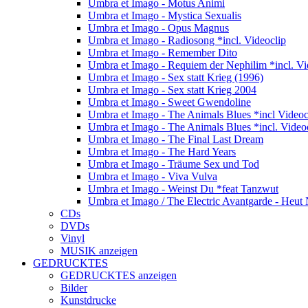
Umbra et Imago - Motus Animi
Umbra et Imago - Mystica Sexualis
Umbra et Imago - Opus Magnus
Umbra et Imago - Radiosong *incl. Videoclip
Umbra et Imago - Remember Dito
Umbra et Imago - Requiem der Nephilim *incl. Vi
Umbra et Imago - Sex statt Krieg (1996)
Umbra et Imago - Sex statt Krieg 2004
Umbra et Imago - Sweet Gwendoline
Umbra et Imago - The Animals Blues *incl Videoc
Umbra et Imago - The Animals Blues *incl. Video
Umbra et Imago - The Final Last Dream
Umbra et Imago - The Hard Years
Umbra et Imago - Träume Sex und Tod
Umbra et Imago - Viva Vulva
Umbra et Imago - Weinst Du *feat Tanzwut
Umbra et Imago / The Electric Avantgarde - Heut 
CDs
DVDs
Vinyl
MUSIK anzeigen
GEDRUCKTES
GEDRUCKTES anzeigen
Bilder
Kunstdrucke