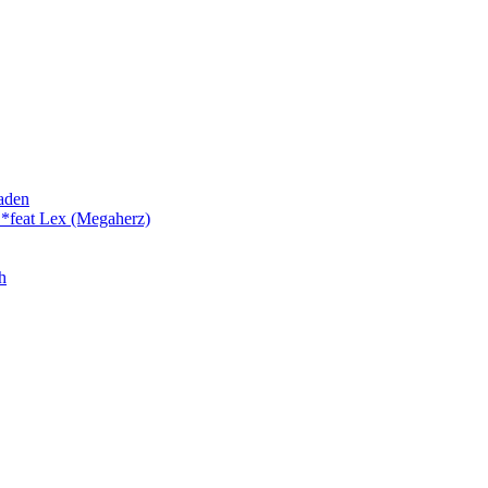
laden
 *feat Lex (Megaherz)
h