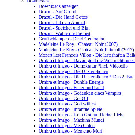
Downloads
Downloads anzeigen
Dracul - Auf Grund
Dracul - Die Hand Gottes
Dracul - Like an Animal
Dracul - Speichel und Blut
Dracul - Wähle die Freiheit
Gruftschlampen - Dead Generation
Madeleine Le Roy - Chateau Noir (2007)
Madeleine Le Roy - Chateau Noir Painball (2017)
Mozart liest Francois Villon - Die lasterhaften Bal
Umbra et Imago - Davon geht die Welt nicht unter
Umbra et Imago - Demokratur *incl. Videoclip
Umbra et Imago - Die Unsterblichen
Umbra et Imago - Die Unsterblichen * Das 2. Buc
Umbra et Imago - Dunkle Energie
Umbra et Imago - Feuer und Licht
Umbra et Imago - Gedanken eines Vampirs
Umbra et Imago - Get Off
Umbra et Imago - Gott will es
Umbra et Imago - Infantile Spiele
Umbra et Imago - Kein Gott und keine Liebe
Umbra et Imago - Machina Mundi
Umbra et Imago - Mea Culpa
Umbra et Imago - Memento Mori