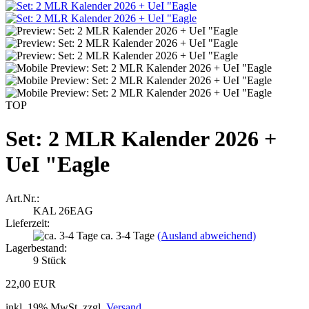
TOP
Set: 2 MLR Kalender 2026 +
UeI "Eagle
Art.Nr.:
KAL 26EAG
Lieferzeit:
ca. 3-4 Tage
(Ausland abweichend)
Lagerbestand:
9
Stück
22,00 EUR
inkl. 19% MwSt. zzgl.
Versand