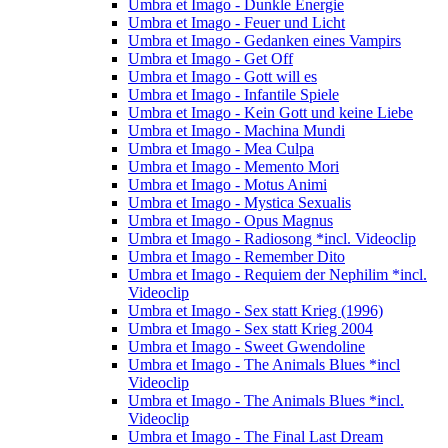
Umbra et Imago - Dunkle Energie
Umbra et Imago - Feuer und Licht
Umbra et Imago - Gedanken eines Vampirs
Umbra et Imago - Get Off
Umbra et Imago - Gott will es
Umbra et Imago - Infantile Spiele
Umbra et Imago - Kein Gott und keine Liebe
Umbra et Imago - Machina Mundi
Umbra et Imago - Mea Culpa
Umbra et Imago - Memento Mori
Umbra et Imago - Motus Animi
Umbra et Imago - Mystica Sexualis
Umbra et Imago - Opus Magnus
Umbra et Imago - Radiosong *incl. Videoclip
Umbra et Imago - Remember Dito
Umbra et Imago - Requiem der Nephilim *incl.
Videoclip
Umbra et Imago - Sex statt Krieg (1996)
Umbra et Imago - Sex statt Krieg 2004
Umbra et Imago - Sweet Gwendoline
Umbra et Imago - The Animals Blues *incl
Videoclip
Umbra et Imago - The Animals Blues *incl.
Videoclip
Umbra et Imago - The Final Last Dream