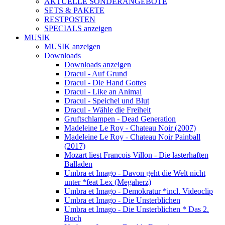
AKTUELLE SONDERANGEBOTE
SETS & PAKETE
RESTPOSTEN
SPECIALS anzeigen
MUSIK
MUSIK anzeigen
Downloads
Downloads anzeigen
Dracul - Auf Grund
Dracul - Die Hand Gottes
Dracul - Like an Animal
Dracul - Speichel und Blut
Dracul - Wähle die Freiheit
Gruftschlampen - Dead Generation
Madeleine Le Roy - Chateau Noir (2007)
Madeleine Le Roy - Chateau Noir Painball
(2017)
Mozart liest Francois Villon - Die lasterhaften
Balladen
Umbra et Imago - Davon geht die Welt nicht
unter *feat Lex (Megaherz)
Umbra et Imago - Demokratur *incl. Videoclip
Umbra et Imago - Die Unsterblichen
Umbra et Imago - Die Unsterblichen * Das 2.
Buch