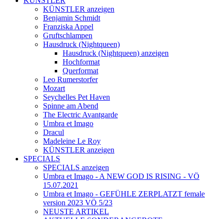
KÜNSTLER
KÜNSTLER anzeigen
Benjamin Schmidt
Franziska Appel
Gruftschlampen
Hausdruck (Nightqueen)
Hausdruck (Nightqueen) anzeigen
Hochformat
Querformat
Leo Rumerstorfer
Mozart
Seychelles Pet Haven
Spinne am Abend
The Electric Avantgarde
Umbra et Imago
Dracul
Madeleine Le Roy
KÜNSTLER anzeigen
SPECIALS
SPECIALS anzeigen
Umbra et Imago - A NEW GOD IS RISING - VÖ
15.07.2021
Umbra et Imago - GEFÜHLE ZERPLATZT female
version 2023 VÖ 5/23
NEUSTE ARTIKEL