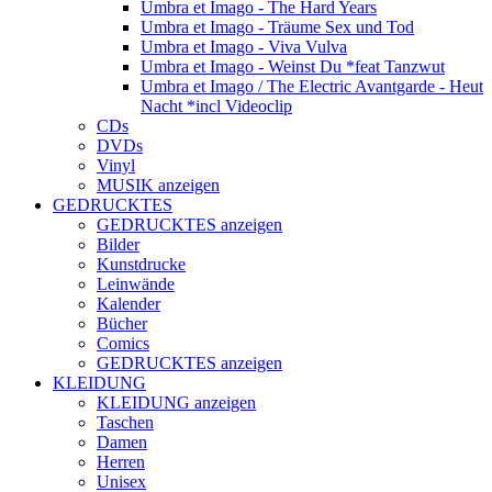
Umbra et Imago - The Hard Years
Umbra et Imago - Träume Sex und Tod
Umbra et Imago - Viva Vulva
Umbra et Imago - Weinst Du *feat Tanzwut
Umbra et Imago / The Electric Avantgarde - Heut
Nacht *incl Videoclip
CDs
DVDs
Vinyl
MUSIK anzeigen
GEDRUCKTES
GEDRUCKTES anzeigen
Bilder
Kunstdrucke
Leinwände
Kalender
Bücher
Comics
GEDRUCKTES anzeigen
KLEIDUNG
KLEIDUNG anzeigen
Taschen
Damen
Herren
Unisex