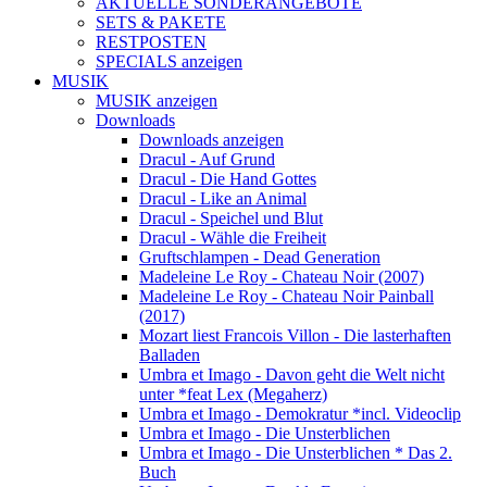
AKTUELLE SONDERANGEBOTE
SETS & PAKETE
RESTPOSTEN
SPECIALS anzeigen
MUSIK
MUSIK anzeigen
Downloads
Downloads anzeigen
Dracul - Auf Grund
Dracul - Die Hand Gottes
Dracul - Like an Animal
Dracul - Speichel und Blut
Dracul - Wähle die Freiheit
Gruftschlampen - Dead Generation
Madeleine Le Roy - Chateau Noir (2007)
Madeleine Le Roy - Chateau Noir Painball
(2017)
Mozart liest Francois Villon - Die lasterhaften
Balladen
Umbra et Imago - Davon geht die Welt nicht
unter *feat Lex (Megaherz)
Umbra et Imago - Demokratur *incl. Videoclip
Umbra et Imago - Die Unsterblichen
Umbra et Imago - Die Unsterblichen * Das 2.
Buch