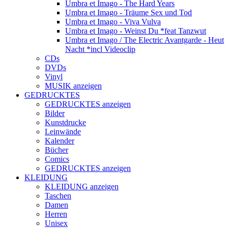
Umbra et Imago - The Hard Years
Umbra et Imago - Träume Sex und Tod
Umbra et Imago - Viva Vulva
Umbra et Imago - Weinst Du *feat Tanzwut
Umbra et Imago / The Electric Avantgarde - Heut
Nacht *incl Videoclip
CDs
DVDs
Vinyl
MUSIK anzeigen
GEDRUCKTES
GEDRUCKTES anzeigen
Bilder
Kunstdrucke
Leinwände
Kalender
Bücher
Comics
GEDRUCKTES anzeigen
KLEIDUNG
KLEIDUNG anzeigen
Taschen
Damen
Herren
Unisex