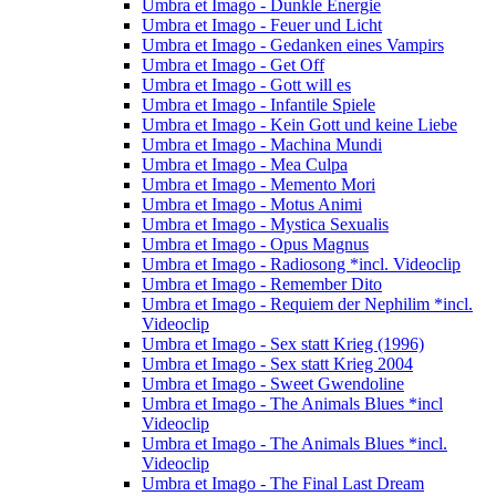
Umbra et Imago - Dunkle Energie
Umbra et Imago - Feuer und Licht
Umbra et Imago - Gedanken eines Vampirs
Umbra et Imago - Get Off
Umbra et Imago - Gott will es
Umbra et Imago - Infantile Spiele
Umbra et Imago - Kein Gott und keine Liebe
Umbra et Imago - Machina Mundi
Umbra et Imago - Mea Culpa
Umbra et Imago - Memento Mori
Umbra et Imago - Motus Animi
Umbra et Imago - Mystica Sexualis
Umbra et Imago - Opus Magnus
Umbra et Imago - Radiosong *incl. Videoclip
Umbra et Imago - Remember Dito
Umbra et Imago - Requiem der Nephilim *incl.
Videoclip
Umbra et Imago - Sex statt Krieg (1996)
Umbra et Imago - Sex statt Krieg 2004
Umbra et Imago - Sweet Gwendoline
Umbra et Imago - The Animals Blues *incl
Videoclip
Umbra et Imago - The Animals Blues *incl.
Videoclip
Umbra et Imago - The Final Last Dream