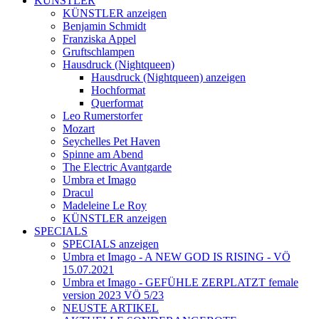
KÜNSTLER
KÜNSTLER anzeigen
Benjamin Schmidt
Franziska Appel
Gruftschlampen
Hausdruck (Nightqueen)
Hausdruck (Nightqueen) anzeigen
Hochformat
Querformat
Leo Rumerstorfer
Mozart
Seychelles Pet Haven
Spinne am Abend
The Electric Avantgarde
Umbra et Imago
Dracul
Madeleine Le Roy
KÜNSTLER anzeigen
SPECIALS
SPECIALS anzeigen
Umbra et Imago - A NEW GOD IS RISING - VÖ
15.07.2021
Umbra et Imago - GEFÜHLE ZERPLATZT female
version 2023 VÖ 5/23
NEUSTE ARTIKEL