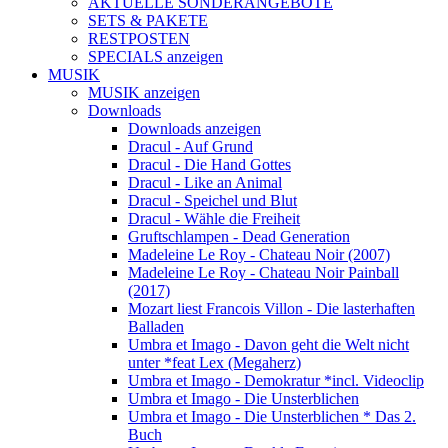
AKTUELLE SONDERANGEBOTE
SETS & PAKETE
RESTPOSTEN
SPECIALS anzeigen
MUSIK
MUSIK anzeigen
Downloads
Downloads anzeigen
Dracul - Auf Grund
Dracul - Die Hand Gottes
Dracul - Like an Animal
Dracul - Speichel und Blut
Dracul - Wähle die Freiheit
Gruftschlampen - Dead Generation
Madeleine Le Roy - Chateau Noir (2007)
Madeleine Le Roy - Chateau Noir Painball
(2017)
Mozart liest Francois Villon - Die lasterhaften
Balladen
Umbra et Imago - Davon geht die Welt nicht
unter *feat Lex (Megaherz)
Umbra et Imago - Demokratur *incl. Videoclip
Umbra et Imago - Die Unsterblichen
Umbra et Imago - Die Unsterblichen * Das 2.
Buch