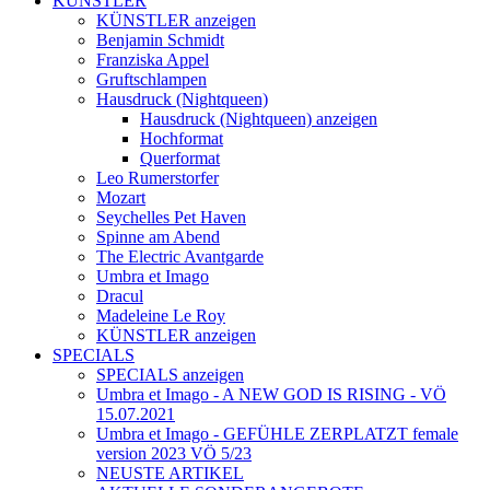
KÜNSTLER
KÜNSTLER anzeigen
Benjamin Schmidt
Franziska Appel
Gruftschlampen
Hausdruck (Nightqueen)
Hausdruck (Nightqueen) anzeigen
Hochformat
Querformat
Leo Rumerstorfer
Mozart
Seychelles Pet Haven
Spinne am Abend
The Electric Avantgarde
Umbra et Imago
Dracul
Madeleine Le Roy
KÜNSTLER anzeigen
SPECIALS
SPECIALS anzeigen
Umbra et Imago - A NEW GOD IS RISING - VÖ
15.07.2021
Umbra et Imago - GEFÜHLE ZERPLATZT female
version 2023 VÖ 5/23
NEUSTE ARTIKEL