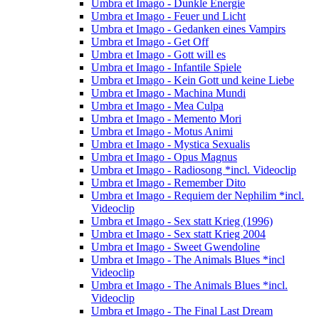
Umbra et Imago - Dunkle Energie
Umbra et Imago - Feuer und Licht
Umbra et Imago - Gedanken eines Vampirs
Umbra et Imago - Get Off
Umbra et Imago - Gott will es
Umbra et Imago - Infantile Spiele
Umbra et Imago - Kein Gott und keine Liebe
Umbra et Imago - Machina Mundi
Umbra et Imago - Mea Culpa
Umbra et Imago - Memento Mori
Umbra et Imago - Motus Animi
Umbra et Imago - Mystica Sexualis
Umbra et Imago - Opus Magnus
Umbra et Imago - Radiosong *incl. Videoclip
Umbra et Imago - Remember Dito
Umbra et Imago - Requiem der Nephilim *incl.
Videoclip
Umbra et Imago - Sex statt Krieg (1996)
Umbra et Imago - Sex statt Krieg 2004
Umbra et Imago - Sweet Gwendoline
Umbra et Imago - The Animals Blues *incl
Videoclip
Umbra et Imago - The Animals Blues *incl.
Videoclip
Umbra et Imago - The Final Last Dream