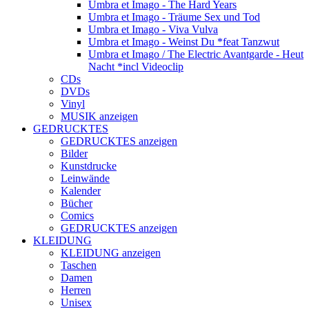
Umbra et Imago - The Hard Years
Umbra et Imago - Träume Sex und Tod
Umbra et Imago - Viva Vulva
Umbra et Imago - Weinst Du *feat Tanzwut
Umbra et Imago / The Electric Avantgarde - Heut
Nacht *incl Videoclip
CDs
DVDs
Vinyl
MUSIK anzeigen
GEDRUCKTES
GEDRUCKTES anzeigen
Bilder
Kunstdrucke
Leinwände
Kalender
Bücher
Comics
GEDRUCKTES anzeigen
KLEIDUNG
KLEIDUNG anzeigen
Taschen
Damen
Herren
Unisex