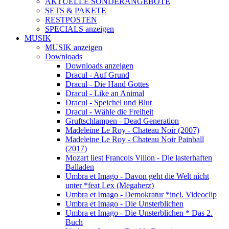
AKTUELLE SONDERANGEBOTE
SETS & PAKETE
RESTPOSTEN
SPECIALS anzeigen
MUSIK
MUSIK anzeigen
Downloads
Downloads anzeigen
Dracul - Auf Grund
Dracul - Die Hand Gottes
Dracul - Like an Animal
Dracul - Speichel und Blut
Dracul - Wähle die Freiheit
Gruftschlampen - Dead Generation
Madeleine Le Roy - Chateau Noir (2007)
Madeleine Le Roy - Chateau Noir Painball
(2017)
Mozart liest Francois Villon - Die lasterhaften
Balladen
Umbra et Imago - Davon geht die Welt nicht
unter *feat Lex (Megaherz)
Umbra et Imago - Demokratur *incl. Videoclip
Umbra et Imago - Die Unsterblichen
Umbra et Imago - Die Unsterblichen * Das 2.
Buch