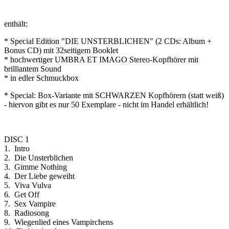
enthält:
* Special Edition "DIE UNSTERBLICHEN" (2 CDs: Album +
Bonus CD) mit 32seitigem Booklet
* hochwertiger UMBRA ET IMAGO Stereo-Kopfhörer mit
brilliantem Sound
* in edler Schmuckbox
* Special: Box-Variante mit SCHWARZEN Kopfhörern (statt weiß)
- hiervon gibt es nur 50 Exemplare - nicht im Handel erhältlich!
DISC 1
1. Intro
2. Die Unsterblichen
3. Gimme Nothing
4. Der Liebe geweiht
5. Viva Vulva
6. Get Off
7. Sex Vampire
8. Radiosong
9. Wiegenlied eines Vampirchens