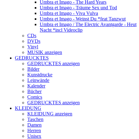
Umbra et Imago - The Hard Years
Umbra et Imago - Träume Sex und Tod
Umbra et Imago - Viva Vulva
Umbra et Imago - Weinst Du *feat Tanzwut
Umbra et Imago / The Electric Avantgarde - Heut
Nacht *incl Videoclip
CDs
DVDs
Vinyl
MUSIK anzeigen
GEDRUCKTES
GEDRUCKTES anzeigen
Bilder
Kunstdrucke
Leinwände
Kalender
Bücher
Comics
GEDRUCKTES anzeigen
KLEIDUNG
KLEIDUNG anzeigen
Taschen
Damen
Herren
Unisex