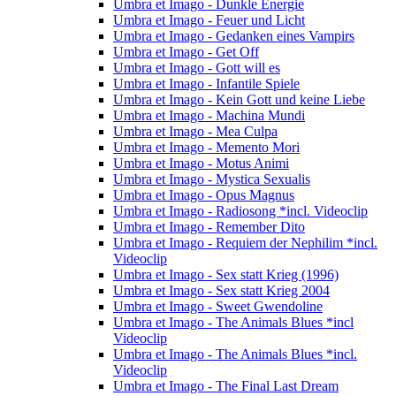
Umbra et Imago - Dunkle Energie
Umbra et Imago - Feuer und Licht
Umbra et Imago - Gedanken eines Vampirs
Umbra et Imago - Get Off
Umbra et Imago - Gott will es
Umbra et Imago - Infantile Spiele
Umbra et Imago - Kein Gott und keine Liebe
Umbra et Imago - Machina Mundi
Umbra et Imago - Mea Culpa
Umbra et Imago - Memento Mori
Umbra et Imago - Motus Animi
Umbra et Imago - Mystica Sexualis
Umbra et Imago - Opus Magnus
Umbra et Imago - Radiosong *incl. Videoclip
Umbra et Imago - Remember Dito
Umbra et Imago - Requiem der Nephilim *incl.
Videoclip
Umbra et Imago - Sex statt Krieg (1996)
Umbra et Imago - Sex statt Krieg 2004
Umbra et Imago - Sweet Gwendoline
Umbra et Imago - The Animals Blues *incl
Videoclip
Umbra et Imago - The Animals Blues *incl.
Videoclip
Umbra et Imago - The Final Last Dream