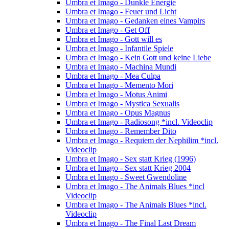
Umbra et Imago - Dunkle Energie
Umbra et Imago - Feuer und Licht
Umbra et Imago - Gedanken eines Vampirs
Umbra et Imago - Get Off
Umbra et Imago - Gott will es
Umbra et Imago - Infantile Spiele
Umbra et Imago - Kein Gott und keine Liebe
Umbra et Imago - Machina Mundi
Umbra et Imago - Mea Culpa
Umbra et Imago - Memento Mori
Umbra et Imago - Motus Animi
Umbra et Imago - Mystica Sexualis
Umbra et Imago - Opus Magnus
Umbra et Imago - Radiosong *incl. Videoclip
Umbra et Imago - Remember Dito
Umbra et Imago - Requiem der Nephilim *incl.
Videoclip
Umbra et Imago - Sex statt Krieg (1996)
Umbra et Imago - Sex statt Krieg 2004
Umbra et Imago - Sweet Gwendoline
Umbra et Imago - The Animals Blues *incl
Videoclip
Umbra et Imago - The Animals Blues *incl.
Videoclip
Umbra et Imago - The Final Last Dream