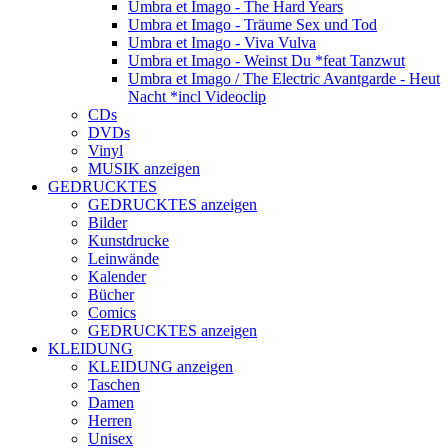
Umbra et Imago - The Hard Years
Umbra et Imago - Träume Sex und Tod
Umbra et Imago - Viva Vulva
Umbra et Imago - Weinst Du *feat Tanzwut
Umbra et Imago / The Electric Avantgarde - Heut
Nacht *incl Videoclip
CDs
DVDs
Vinyl
MUSIK anzeigen
GEDRUCKTES
GEDRUCKTES anzeigen
Bilder
Kunstdrucke
Leinwände
Kalender
Bücher
Comics
GEDRUCKTES anzeigen
KLEIDUNG
KLEIDUNG anzeigen
Taschen
Damen
Herren
Unisex