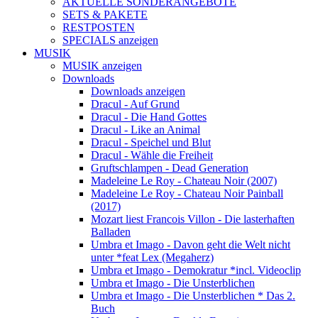
AKTUELLE SONDERANGEBOTE
SETS & PAKETE
RESTPOSTEN
SPECIALS anzeigen
MUSIK
MUSIK anzeigen
Downloads
Downloads anzeigen
Dracul - Auf Grund
Dracul - Die Hand Gottes
Dracul - Like an Animal
Dracul - Speichel und Blut
Dracul - Wähle die Freiheit
Gruftschlampen - Dead Generation
Madeleine Le Roy - Chateau Noir (2007)
Madeleine Le Roy - Chateau Noir Painball
(2017)
Mozart liest Francois Villon - Die lasterhaften
Balladen
Umbra et Imago - Davon geht die Welt nicht
unter *feat Lex (Megaherz)
Umbra et Imago - Demokratur *incl. Videoclip
Umbra et Imago - Die Unsterblichen
Umbra et Imago - Die Unsterblichen * Das 2.
Buch