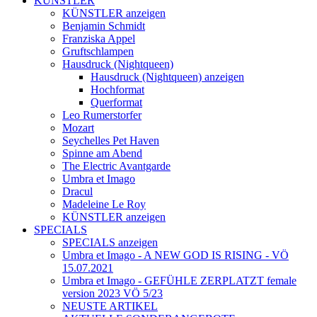
KÜNSTLER
KÜNSTLER anzeigen
Benjamin Schmidt
Franziska Appel
Gruftschlampen
Hausdruck (Nightqueen)
Hausdruck (Nightqueen) anzeigen
Hochformat
Querformat
Leo Rumerstorfer
Mozart
Seychelles Pet Haven
Spinne am Abend
The Electric Avantgarde
Umbra et Imago
Dracul
Madeleine Le Roy
KÜNSTLER anzeigen
SPECIALS
SPECIALS anzeigen
Umbra et Imago - A NEW GOD IS RISING - VÖ
15.07.2021
Umbra et Imago - GEFÜHLE ZERPLATZT female
version 2023 VÖ 5/23
NEUSTE ARTIKEL