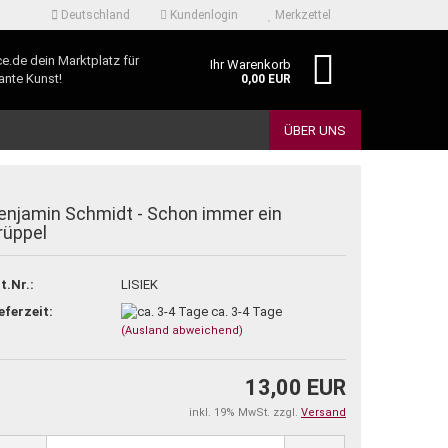
Deutschland
Kundenlogin
Merkzettel
e.de dein Marktplatz für
Ihr Warenkorb
lante Kunst!
0,00 EUR
ÜBER UNS
enjamin Schmidt - Schon immer ein
rüppel
t.Nr.:
LISIEK
rstellen
eferzeit:
ca. 3-4 Tage
rt vergessen?
(Ausland abweichend)
13,00 EUR
inkl. 19% MwSt. zzgl.
Versand