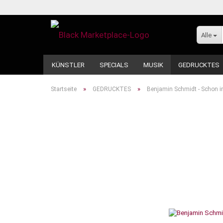
Alle
KÜNSTLER
SPECIALS
MUSIK
GEDRUCKTES
»
»
Startseite
GEDRUCKTES
Benjamin Schmidt - Schon i