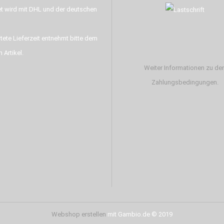
t wird mit DHL und der deutschen
tete Lieferzeit entnehmt bitte dem
 Artikel.
Weiter Informationen zu de
Zahlungsbedingungen.
Webshop erstellen
mit Gambio.de © 2019