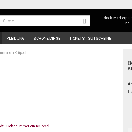
Lieferland
Black-Marketplac
bril
KLEIDUNG
SCHÖNE DINGE
TICKETS - GUTSCHEINE
mmer ein Krüppel
B
K
Ar
Konto e
Li
Passwo