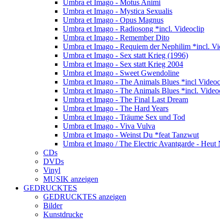
Umbra et Imago - Motus Animi
Umbra et Imago - Mystica Sexualis
Umbra et Imago - Opus Magnus
Umbra et Imago - Radiosong *incl. Videoclip
Umbra et Imago - Remember Dito
Umbra et Imago - Requiem der Nephilim *incl. Vi
Umbra et Imago - Sex statt Krieg (1996)
Umbra et Imago - Sex statt Krieg 2004
Umbra et Imago - Sweet Gwendoline
Umbra et Imago - The Animals Blues *incl Videoc
Umbra et Imago - The Animals Blues *incl. Video
Umbra et Imago - The Final Last Dream
Umbra et Imago - The Hard Years
Umbra et Imago - Träume Sex und Tod
Umbra et Imago - Viva Vulva
Umbra et Imago - Weinst Du *feat Tanzwut
Umbra et Imago / The Electric Avantgarde - Heut 
CDs
DVDs
Vinyl
MUSIK anzeigen
GEDRUCKTES
GEDRUCKTES anzeigen
Bilder
Kunstdrucke