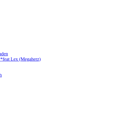
laden
 *feat Lex (Megaherz)
h