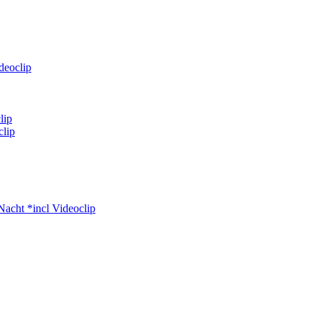
deoclip
lip
clip
Nacht *incl Videoclip