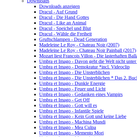
Downloads
Downloads anzeigen
Dracul - Auf Grund
Dracul - Die Hand Gottes
Dracul - Like an Animal
Dracul - Speichel und Blut
Dracul - Wähle die Freiheit
Gruftschlampen - Dead Generation
Madeleine Le Roy - Chateau Noir (2007)
Madeleine Le Roy - Chateau Noir Painball (2017)
Mozart liest Francois Villon - Die lasterhaften Bal
Umbra et Imago - Davon geht die Welt nicht unter
Umbra et Imago - Demokratur *incl. Videoclip
Umbra et Imago - Die Unsterblichen
Umbra et Imago - Die Unsterblichen * Das 2. Buc
Umbra et Imago - Dunkle Energie
Umbra et Imago - Feuer und Licht
Umbra et Imago - Gedanken eines Vampirs
Umbra et Imago - Get Off
Umbra et Imago - Gott will es
Umbra et Imago - Infantile Spiele
Umbra et Imago - Kein Gott und keine Liebe
Umbra et Imago - Machina Mundi
Umbra et Imago - Mea Culpa
Umbra et Imago - Memento Mori