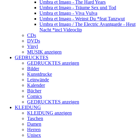
Umbra et Imago - The Hard Years
Umbra et Imago - Träume Sex und Tod
Umbra et Imago - Viva Vulva
Umbra et Imago - Weinst Du *feat Tanzwut
Umbra et Imago / The Electric Avantgarde - Heut
Nacht *incl Videoclip
CDs
DVDs
Vinyl
MUSIK anzeigen
GEDRUCKTES
GEDRUCKTES anzeigen
Bilder
Kunstdrucke
Leinwände
Kalender
Bücher
Comics
GEDRUCKTES anzeigen
KLEIDUNG
KLEIDUNG anzeigen
Taschen
Damen
Herren
Unisex