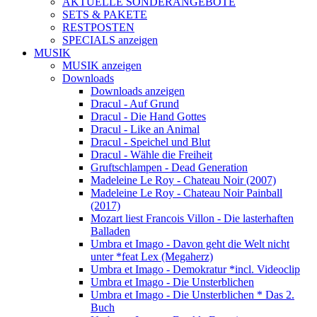
AKTUELLE SONDERANGEBOTE
SETS & PAKETE
RESTPOSTEN
SPECIALS anzeigen
MUSIK
MUSIK anzeigen
Downloads
Downloads anzeigen
Dracul - Auf Grund
Dracul - Die Hand Gottes
Dracul - Like an Animal
Dracul - Speichel und Blut
Dracul - Wähle die Freiheit
Gruftschlampen - Dead Generation
Madeleine Le Roy - Chateau Noir (2007)
Madeleine Le Roy - Chateau Noir Painball
(2017)
Mozart liest Francois Villon - Die lasterhaften
Balladen
Umbra et Imago - Davon geht die Welt nicht
unter *feat Lex (Megaherz)
Umbra et Imago - Demokratur *incl. Videoclip
Umbra et Imago - Die Unsterblichen
Umbra et Imago - Die Unsterblichen * Das 2.
Buch