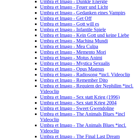
Umbra et Imago - Dunkle Energie
Umbra et Imago - Feuer und Licht
Umbra et Imago - Gedanken eines Vampirs
Umbra et Imago - Get Off
Umbra et Imago - Gott will es
Umbra et Imago - Infantile Spiele
Umbra et Imago - Kein Gott und keine Liebe
Umbra et Imago - Machina Mundi
Umbra et Imago - Mea Culpa
Umbra et Imago - Memento Mori
Umbra et Imago - Motus Animi
Umbra et Imago - Mystica Sexualis
Umbra et Imago - Opus Magnus
Umbra et Imago - Radiosong *incl. Videoclip
Umbra et Imago - Remember Dito
Umbra et Imago - Requiem der Nephilim *incl.
Videoclip
Umbra et Imago - Sex statt Krieg (1996)
Umbra et Imago - Sex statt Krieg 2004
Umbra et Imago - Sweet Gwendoline
Umbra et Imago - The Animals Blues *incl
Videoclip
Umbra et Imago - The Animals Blues *incl.
Videoclip
Umbra et Imago - The Final Last Dream