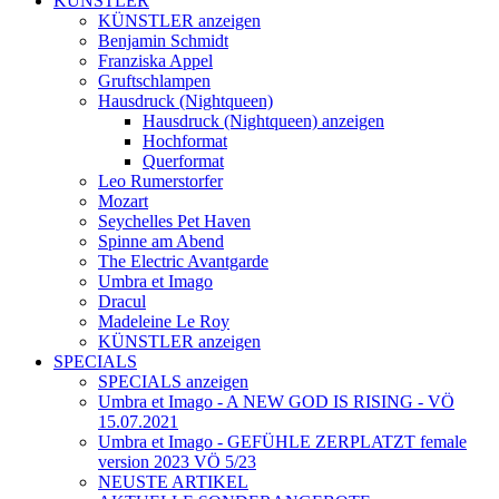
KÜNSTLER
KÜNSTLER anzeigen
Benjamin Schmidt
Franziska Appel
Gruftschlampen
Hausdruck (Nightqueen)
Hausdruck (Nightqueen) anzeigen
Hochformat
Querformat
Leo Rumerstorfer
Mozart
Seychelles Pet Haven
Spinne am Abend
The Electric Avantgarde
Umbra et Imago
Dracul
Madeleine Le Roy
KÜNSTLER anzeigen
SPECIALS
SPECIALS anzeigen
Umbra et Imago - A NEW GOD IS RISING - VÖ
15.07.2021
Umbra et Imago - GEFÜHLE ZERPLATZT female
version 2023 VÖ 5/23
NEUSTE ARTIKEL