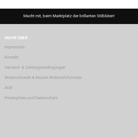
Macht mit, beim Marktplatz der brillanten Stilblüten!
MEHR ÜBER...
Impressum
Kontakt
Versand- & Zahlungsbedingungen
Widerrufsrecht & Muster-Widerrufsformular
AGB
Privatsphäre und Datenschutz