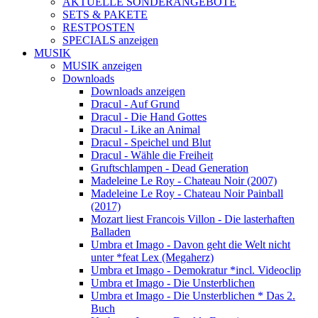
AKTUELLE SONDERANGEBOTE
SETS & PAKETE
RESTPOSTEN
SPECIALS anzeigen
MUSIK
MUSIK anzeigen
Downloads
Downloads anzeigen
Dracul - Auf Grund
Dracul - Die Hand Gottes
Dracul - Like an Animal
Dracul - Speichel und Blut
Dracul - Wähle die Freiheit
Gruftschlampen - Dead Generation
Madeleine Le Roy - Chateau Noir (2007)
Madeleine Le Roy - Chateau Noir Painball
(2017)
Mozart liest Francois Villon - Die lasterhaften
Balladen
Umbra et Imago - Davon geht die Welt nicht
unter *feat Lex (Megaherz)
Umbra et Imago - Demokratur *incl. Videoclip
Umbra et Imago - Die Unsterblichen
Umbra et Imago - Die Unsterblichen * Das 2.
Buch