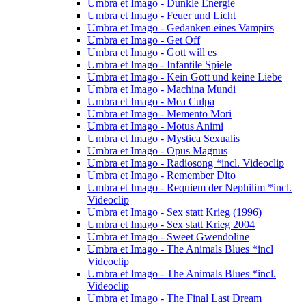
Umbra et Imago - Dunkle Energie
Umbra et Imago - Feuer und Licht
Umbra et Imago - Gedanken eines Vampirs
Umbra et Imago - Get Off
Umbra et Imago - Gott will es
Umbra et Imago - Infantile Spiele
Umbra et Imago - Kein Gott und keine Liebe
Umbra et Imago - Machina Mundi
Umbra et Imago - Mea Culpa
Umbra et Imago - Memento Mori
Umbra et Imago - Motus Animi
Umbra et Imago - Mystica Sexualis
Umbra et Imago - Opus Magnus
Umbra et Imago - Radiosong *incl. Videoclip
Umbra et Imago - Remember Dito
Umbra et Imago - Requiem der Nephilim *incl.
Videoclip
Umbra et Imago - Sex statt Krieg (1996)
Umbra et Imago - Sex statt Krieg 2004
Umbra et Imago - Sweet Gwendoline
Umbra et Imago - The Animals Blues *incl
Videoclip
Umbra et Imago - The Animals Blues *incl.
Videoclip
Umbra et Imago - The Final Last Dream